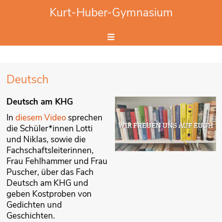
Website durchsuchen
Kurt-Huber-Gymnasium
Hier Suchbegriff eingeben.
Deutsch
Deutsch am KHG
In
diesem Video
sprechen
die Schüler*innen Lotti
und Niklas, sowie die
Fachschaftsleiterinnen,
Frau Fehlhammer und Frau
Puscher, über das Fach
Deutsch am KHG und
geben Kostproben von
Gedichten und
Geschichten.